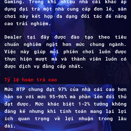
Gaming. Trong khi nhiều nhà cái khác áp
dụng đại trà một nhà cung cấp đơn lẻ, sân
chơi này kết hợp đa dạng đối tác để nâng
cao trải nghiệm.
Dealer tại đây được đào tạo theo tiêu
chuẩn nghiêm ngặt hơn mức chung ngành.
Việc này giúp mỗi phiên chơi luôn được
thực hiện mượt mà và thành viên luôn có
được dịch vụ đẳng cấp nhất.
Tỷ lệ hoàn trả cao
Mức RTP chung đạt 97% của nhà cái cao hơn
hẳn so với mức 95-96% mà phần lớn đối thủ
đạt được. Mức khác biệt 1-2% tưởng không
đáng kể nhưng khi tính toán mang lại lợi
ích quan trọng về lợi nhuận trong lâu
dài.