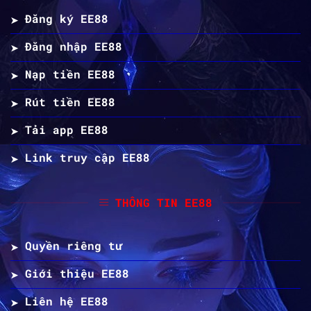
Đăng ký EE88
Đăng nhập EE88
Nạp tiền EE88
Rút tiền EE88
Tải app EE88
Link truy cập EE88
THÔNG TIN EE88
Quyền riêng tư
Giới thiệu EE88
Liên hệ EE88