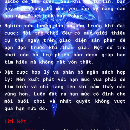
Sicbo để làm quen. Sau khi đã tự tin, bạn
hãy thử những bộ môn yêu cầu kỹ năng cao
hơn như Blackjack hay Poker.
Nghiên cứu hướng dẫn cơ bản trước khi đặt
cược: Mỗi trò chơi đều có mục giới thiệu
cụ thể ngay trên giao diện sản phẩm để
bạn đọc trước khi tham gia. Một số trò
chơi còn hỗ trợ phiên bản demo giúp bạn
tìm hiểu mà không mất vốn thật.
Đặt cược hợp lý và phân bổ ngân sách hợp
lý: Nên xuất phát với hạn mức vừa phải để
tìm hiểu và chỉ tăng lên khi cảm thấy nắm
vững hơn. Luôn đặt ra hạn mức cố định cho
mỗi buổi chơi và nhất quyết không vượt
quá hạn mức đó.
Lời kết