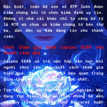
Đặc biệt, toàn bộ con số RTP luôn được
kiểm chứng bởi tổ chức kiểm định uy tín.
Không ít nhà cái khác chỉ tự công bố tỷ
lệ RTP mà chưa có kiểm chứng từ bên thứ
ba, dẫn đến sự kém đáng tin cho thành
viên.
Cách tham gia sảnh casino EE88 cho
thành viên mới
Casino EE88
sẽ trở nên hấp dẫn hơn khi
người chơi tân thủ biết cách tham gia
hiệu quả. Tiếp theo là 3 mẹo quan trọng
giúp tân thủ bắt đầu thuận lợi nhất.
Tìm trò chơi phù hợp với kinh nghiệm: Nếu
đang tìm hiểu, hãy ưu tiên những bộ môn
có quy tắc đơn giản như Baccarat hoặc