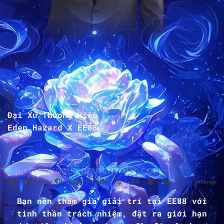
Đại Xứ Thương Hiệu
Eden Hazard X EE88
Bạn nên tham gia giải trí tại EE88 với
tinh thần trách nhiệm, đặt ra giới hạn