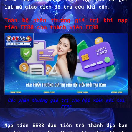
lại mã giao dịch để tra cứu khi cần.
Toàn bộ phần thưởng giá trị khi nạp
tiền EE88 cho thành viên EE88
Các phần thưởng giá trị cho hội viên mới tại
EE88
Nạp tiền EE88
đầu tiên trở thành dịp bạn