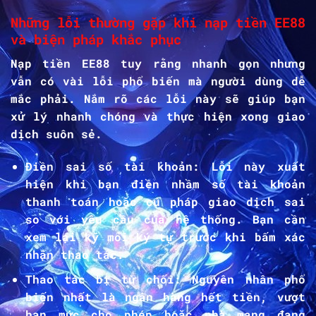
Những lỗi thường gặp khi nạp tiền EE88
và biện pháp khắc phục
Nạp tiền EE88
tuy rằng nhanh gọn nhưng
vẫn có vài lỗi phổ biến mà người dùng dễ
mắc phải. Nắm rõ các lỗi này sẽ giúp bạn
xử lý nhanh chóng và thực hiện xong giao
dịch suôn sẻ.
Điền sai số tài khoản: Lỗi này xuất
hiện khi bạn điền nhầm số tài khoản
thanh toán hoặc cú pháp giao dịch sai
so với yêu cầu của hệ thống. Bạn cần
xem lại kỹ mỗi ký tự trước khi bấm xác
nhận thao tác.
Thao tác bị từ chối: Nguyên nhân phổ
biến nhất là ngân hàng hết tiền, vượt
hạn mức cho phép hoặc nhà mạng đang