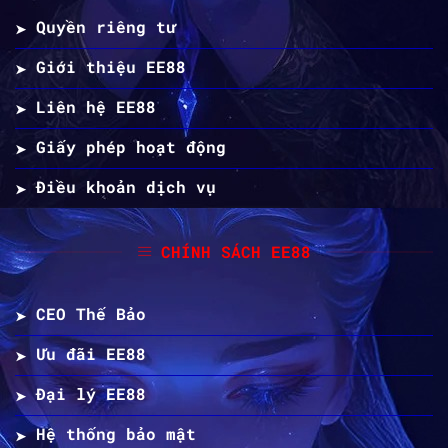
Quyền riêng tư
Giới thiệu EE88
Liên hệ EE88
Giấy phép hoạt động
Điều khoản dịch vụ
CHÍNH SÁCH EE88
CEO Thế Bảo
Ưu đãi EE88
Đại lý EE88
Hệ thống bảo mật