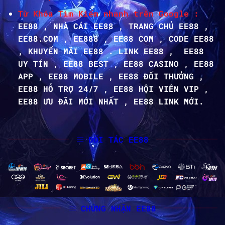
Từ Khóa Tìm Kiếm nhanh trên Google :
EE88 , NHÀ CÁI EE88 , TRANG CHỦ EE88 ,
EE88.COM , EE888 , EE88 COM , CODE EE88
, KHUYẾN MÃI EE88 . LINK EE88 , EE88
UY TÍN , EE88 BEST , EE88 CASINO , EE88
APP , EE88 MOBILE , EE88 ĐỔI THƯỞNG ,
EE88 HỖ TRỢ 24/7 , EE88 HỘI VIÊN VIP ,
EE88 ƯU ĐÃI MỚI NHẤT , EE88 LINK MỚI.
ĐỐI TÁC EE88
CHỨNG NHẬN EE88