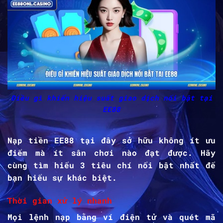
Điều gì khiến hiệu suất giao dịch nổi bật tại
EE88
Nạp tiền EE88
tại đây sở hữu không ít ưu
điểm mà ít sân chơi nào đạt được. Hãy
cùng tìm hiểu 3 tiêu chí nổi bật nhất để
bạn hiểu sự khác biệt.
Thời gian xử lý nhanh
Mọi lệnh nạp bằng ví điện tử và quét mã