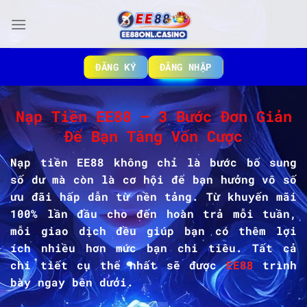
Bỏ
qua
nội
dung
ĐĂNG KÝ
ĐĂNG NHẬP
Nạp Tiền EE88 – 3 Bước Đơn Giản
Để Bạn Tăng Vốn Cược
Nạp tiền EE88
không chỉ là bước bổ sung
số dư mà còn là cơ hội để bạn hưởng vô số
ưu đãi hấp dẫn từ nền tảng. Từ khuyến mãi
100% lần đầu cho đến hoàn trả mỗi tuần,
mỗi giao dịch đều giúp bạn có thêm lợi
ích nhiều hơn mức bạn chi tiêu. Tất cả
chi tiết cụ thể nhất sẽ được
EE88
trình
bày ngay bên dưới.