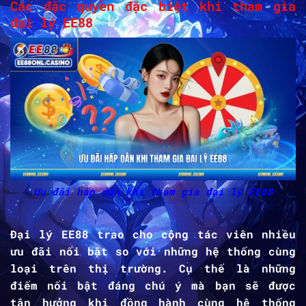
Các đặc quyền đặc biệt khi tham gia
đại lý EE88
Ưu đãi hấp dẫn khi tham gia đại lý EE88
Đại lý EE88
trao cho cộng tác viên nhiều
ưu đãi nổi bật so với những hệ thống cùng
loại trên thị trường. Cụ thể là những
điểm nổi bật đáng chú ý mà bạn sẽ được
tận hưởng khi đồng hành cùng hệ thống