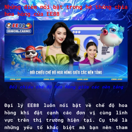
Những điểm nổi bật trong hệ thống chia
hoa hồng của EE88
Đối chiếu chế độ hoa hồng giữa các nền tảng
Đại lý EE88
luôn nổi bật về chế độ hoa
hồng khi đặt cạnh các đơn vị cùng lĩnh
vực trên thị trường hiện tại. Cụ thể là
những yếu tố khác biệt mà bạn nên tham