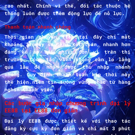
cao nhất. Chính vì thế, đối tác thuộc hệ
thống luôn được thêm động lực để nỗ lực.
Thanh toán nhanh chóng
Thời gian chuyển tiền tại đây chỉ mất
khoảng 3 ngày sau khi kết toán, nhanh hơn
đáng kể so với nhiều đơn vị trên thị
trường. Cộng tác viên không cần lo lắng
quá lâu để nhận được thu nhập nhanh
chóng. Quy định thanh toán kịp thời này
thể hiện niềm tin tưởng vững chắc từ hàng
nghìn thành viên.
Các bước gia nhập chương trình đại lý
EE88 tại EE88 đơn giản
Đại lý EE88
được thiết kế với thao tác
đăng ký cực kỳ đơn giản và chỉ mất 3 phút