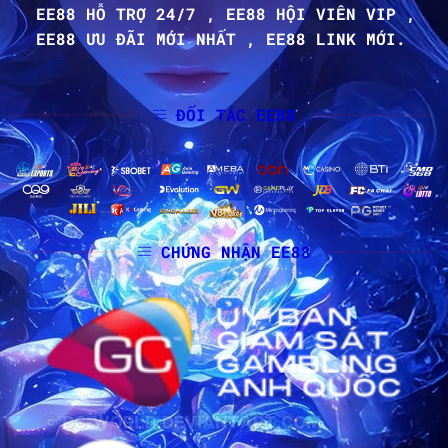
EE88 HỖ TRỢ 24/7 , EE88 HỘI VIÊN VIP ,
EE88 ƯU ĐÃI MỚI NHẤT , EE88 LINK MỚI.
ĐỐI TÁC EE88
CHỨNG NHẬN EE88