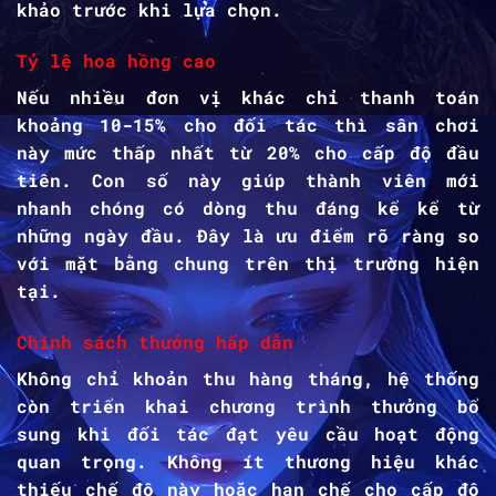
khảo trước khi lựa chọn.
Tỷ lệ hoa hồng cao
Nếu nhiều đơn vị khác chỉ thanh toán
khoảng 10-15% cho đối tác thì sân chơi
này mức thấp nhất từ 20% cho cấp độ đầu
tiên. Con số này giúp thành viên mới
nhanh chóng có dòng thu đáng kể kể từ
những ngày đầu. Đây là ưu điểm rõ ràng so
với mặt bằng chung trên thị trường hiện
tại.
Chính sách thưởng hấp dẫn
Không chỉ khoản thu hàng tháng, hệ thống
còn triển khai chương trình thưởng bổ
sung khi đối tác đạt yêu cầu hoạt động
quan trọng. Không ít thương hiệu khác
thiếu chế độ này hoặc hạn chế cho cấp độ