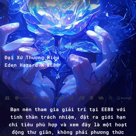
Đại Xứ Thương Hiệu
Eden Hazard X EE88
Bạn nên tham gia giải trí tại EE88 với
tinh thần trách nhiệm, đặt ra giới hạn
chi tiêu phù hợp và xem đây là một hoạt
động thư giãn, không phải phương thức