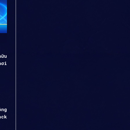
hữu
hơi
ộng
ack