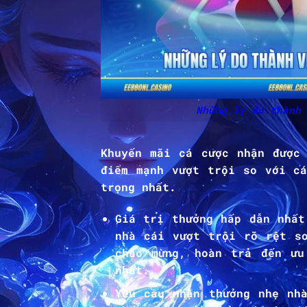
Những lý do thành 
Khuyến mãi cá cược
nhận được 
điểm mạnh vượt trội so với c
trọng nhất.
Giá trị thưởng hấp dẫn nhất
nhà cái vượt trội rõ rệt s
chào mừng, hoàn trả đến ưu
nhất.
Yêu cầu nhận thưởng nhẹ nh