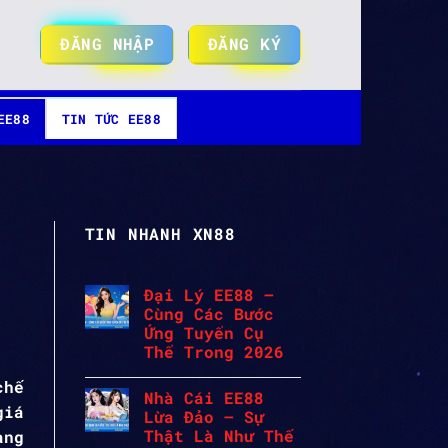
ĐĂNG NHẬP
ĐĂNG KÝ
EE88
TIN TỨC EE88
TIN NHANH XN88
Đại Lý EE88 –
Cùng Các Bước
Ứng Tuyển Cụ
Thể Trong 2026
chế
Nhà Cái EE88
giá
Lừa Đảo – Sự
Thật Là Như Thế
àng