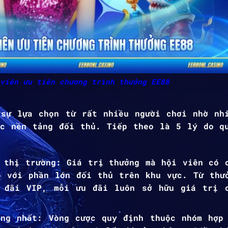
viên ưu tiên chương trình thưởng EE88
sự lựa chọn từ rất nhiều người chơi nhờ nh
ác nền tảng đối thủ. Tiếp theo là 5 lý do q
 thị trường: Giá trị thưởng mà hội viên có 
o với phần lớn đối thủ trên khu vực. Từ thư
 đãi VIP, mỗi ưu đãi luôn sở hữu giá trị 
àng nhất: Vòng cược quy định thuộc nhóm hợp