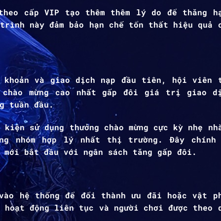
theo cấp VIP tạo thêm thêm lý do để thăng h
trình này đảm bảo hạn chế tổn thất hiệu quả 
 khoản và giao dịch nạp đầu tiên, hội viên 
 chào mừng cao nhất gấp đôi giá trị giao d
g tuần đầu.
 kiện sử dụng thưởng chào mừng cực kỳ nhẹ nh
ng nhóm hợp lý nhất thị trường. Đây chính
 mới bắt đầu với ngân sách tăng gấp đôi.
vào hệ thống để đổi thành ưu đãi hoặc vật p
 hoạt động liên tục và người chơi được theo 