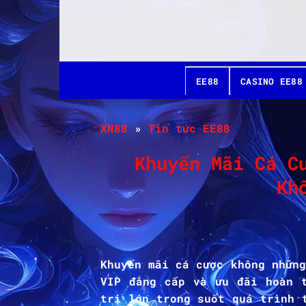
Bỏ
qua
nội
dung
EE88
CASINO EE88
XN88
»
Tin tức EE88
Khuyến Mãi Cá C
Kh
Khuyến mãi cá cược
không những
VIP đẳng cấp và ưu đãi hoàn 
trị lớn trong suốt quá trình 