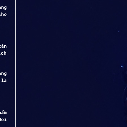
ạng
cho
tân
ịch
àng
 là
hẩm
dõi