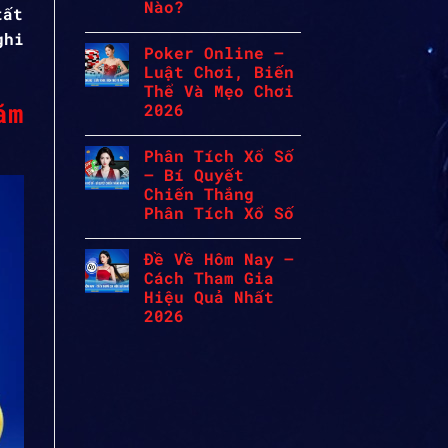
Nào?
tất
ghi
Poker Online –
Luật Chơi, Biến
Thể Và Mẹo Chơi
ăm
2026
Phân Tích Xổ Số
– Bí Quyết
Chiến Thắng
Phân Tích Xổ Số
Đề Về Hôm Nay –
Cách Tham Gia
Hiệu Quả Nhất
2026