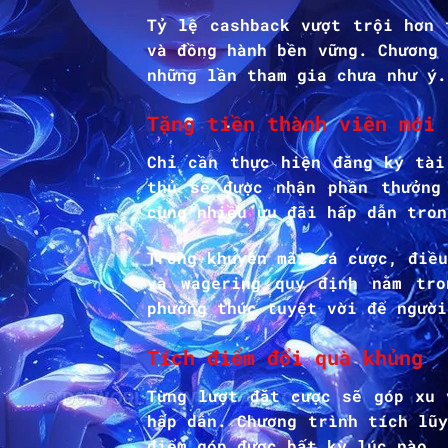
Tỷ lệ cashback vượt trội hơn 
và đồng hành bền vững. Chương 
những lần tham gia chưa như ý.
Tặng tiền thành viên mới
Chỉ cần thực hiện đăng ký tài
thủ sẽ được nhận phần thưởng
cùng nhiều ưu đãi hấp dẫn tron
Trong
khuyến mãi cá cược
, điều
và wagering quy định nằm tro
phương thức tuyệt vời để người
Tích điểm đổi quà khủng
Từng lượt đặt cược sẽ góp xu 
hấp dẫn. Chương trình tích lũy
điểm góp được bất kỳ lúc nào.