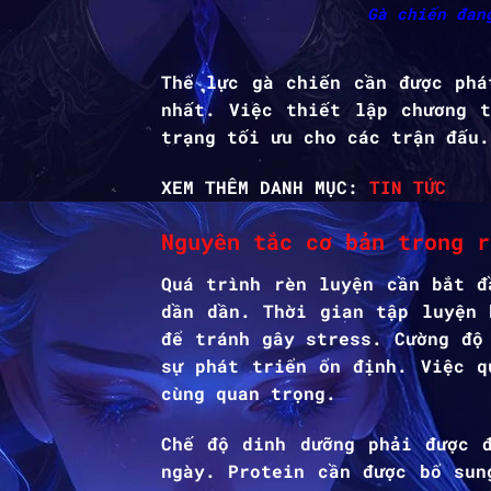
Gà chiến đan
Thể lực gà chiến
cần được phát
nhất. Việc thiết lập chương 
trạng tối ưu cho các trận đấu.
XEM THÊM DANH MỤC:
TIN TỨC
Nguyên tắc cơ bản trong r
Quá trình rèn luyện cần bắt đ
dần dần. Thời gian tập luyện 
để tránh gây stress. Cường độ
sự phát triển ổn định. Việc q
cùng quan trọng.
Chế độ dinh dưỡng phải được 
ngày. Protein cần được bổ sun