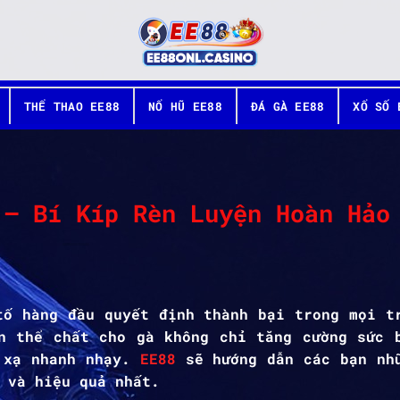
THỂ THAO EE88
NỔ HŨ EE88
ĐÁ GÀ EE88
XỔ SỐ 
 – Bí Kíp Rèn Luyện Hoàn Hảo
ố hàng đầu quyết định thành bại trong mọi t
n thể chất cho gà không chỉ tăng cường sức 
n xạ nhanh nhạy.
EE88
sẽ hướng dẫn các bạn nh
 và hiệu quả nhất.