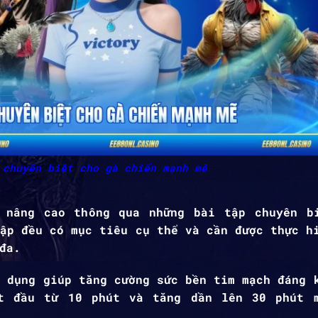
 chuyên biệt cho gà chiến mạnh mẽ
nâng cao thông qua những bài tập chuyên b
ập đều có mục tiêu cụ thể và cần được thực h
đa.
n dụng giúp tăng cường sức bền tim mạch đáng 
t đầu từ 10 phút và tăng dần lên 30 phút 