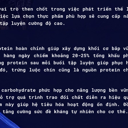
vai trò then chốt trong việc phát triển
thể 
iệc lựa chọn thực phẩm phù hợp sẽ cung cấp n
tập luyện cường độ cao.
otein hoàn chỉnh giúp xây dựng khối cơ bắp v
t hàng ngày chiếm khoảng 20-25% tổng khẩu p
ng protein sau mỗi buổi tập luyện giúp phục 
đó, trứng luộc chín cũng là nguồn protein c
 carbohydrate phức hợp cho năng lượng bền vữ
ỗ trợ quá trình trao đổi chất diễn ra hiệu q
m này giúp hệ tiêu hóa hoạt động ổn định. Đ
 tăng cường sức đề kháng tự nhiên cho cơ thể