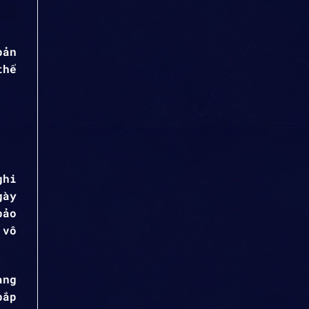
bản
thể
ghi
gày
bảo
 vô
àng
bắp