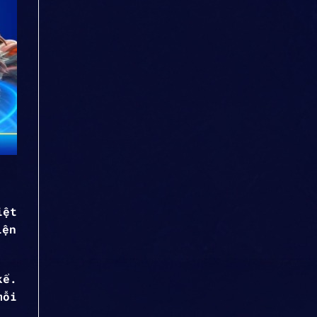
iệt
iện
kể.
mỗi